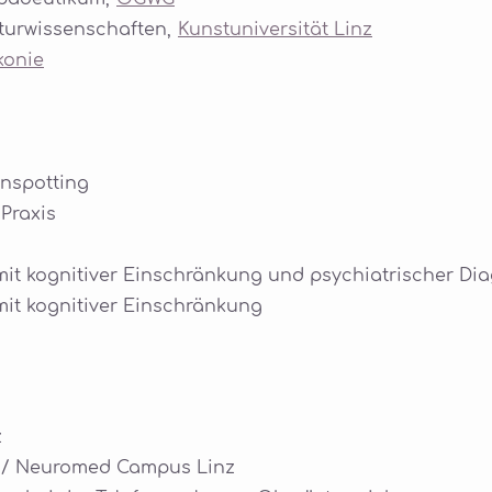
lturwissenschaften,
Kunstuniversität Linz
konie
inspotting
 Praxis
it kognitiver Einschränkung und psychiatrischer Di
it kognitiver Einschränkung
z
m / Neuromed Campus Linz