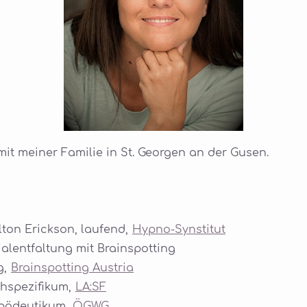
mit meiner Familie in St. Georgen an der Gusen.
ton Erickson, laufend,
Hypno-Synstitut
alentfaltung mit Brainspotting
g,
Brainspotting Austria
hspezifikum,
LA:SF
opädeutikum,
ÖGWG